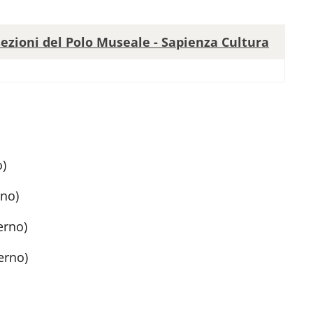
 sezioni del Polo Museale - Sapienza Cultura
o)
rno)
erno)
terno)