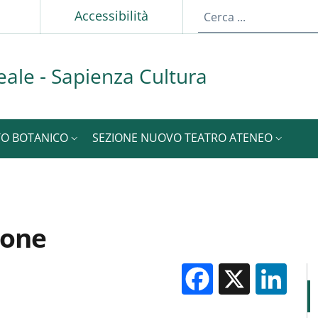
p
Accessibilità
ale - Sapienza Cultura
TO BOTANICO
SEZIONE NUOVO TEATRO ATENEO
ione
Facebook
X
Li
M