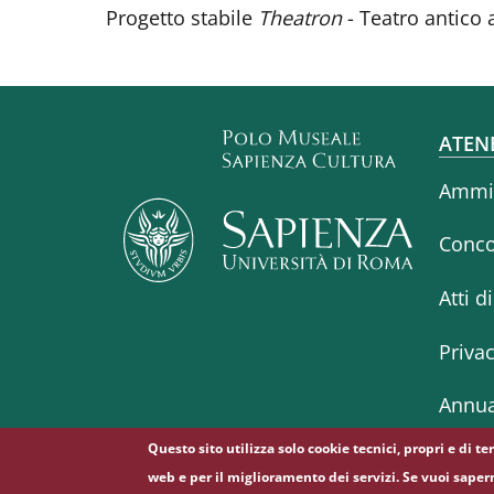
Progetto stabile
Theatron
- Teatro antico 
Fo
ATEN
Ammin
Conco
Atti d
Priva
Annua
Questo sito utilizza solo cookie tecnici, propri e di t
web e per il miglioramento dei servizi. Se vuoi saper