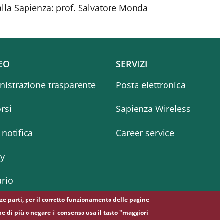
alla Sapienza: prof. Salvatore Monda
oter menu
EO
SERVIZI
istrazione trasparente
Posta elettronica
rsi
Sapienza Wireless
i notifica
Career service
cy
rio
erze parti, per il corretto funzionamento delle pagine
ne di più o negare il consenso usa il tasto "maggiori