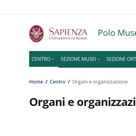
Slim to
Salta al contenuto principale
Skip to footer content
Polo Muse
CENTRO
SEZIONE MUSEI
SEZIONE OR
Briciole di pane
Home
/
Centro
/
Organi e organizzazione
Organi e organizzaz